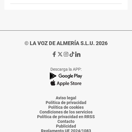
© LA VOZ DE ALMERÍA S.L.U. 2026
Ir
Ir
Ir
Ir
Ir
a
a
a
a
a
Facebook
X
Instagram
TikTok
Linkedin
Descarga la APP:
de
de
de
de
de
La
La
La
La
La
Voz
Voz
Voz
Voz
Voz
de
de
de
de
de
Almería
Almería
Almería
Almería
Almería
Aviso legal
Política de privacidad
Política de cookies
Condiciones de los servicios
Política de privacidad en RRSS
Contacto
Publicidad
Reglamento UE 2024/1083