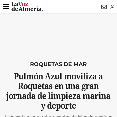
DESTACADO
VOTO FEMENINO
ORGULLO VERA
TRIBUNA
Menú
NEWSL
LO
ROQUETAS DE MAR
Pulmón Azul moviliza a
Roquetas en una gran
jornada de limpieza marina
y deporte
La iniciativa logra retirar cientos de kilos de residuos