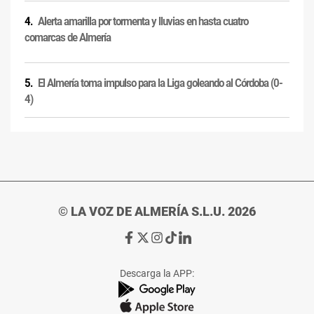
Alerta amarilla por tormenta y lluvias en hasta cuatro
comarcas de Almería
El Almería toma impulso para la Liga goleando al Córdoba (0-
4)
© LA VOZ DE ALMERÍA S.L.U. 2026
Ir
Ir
Ir
Ir
Ir
a
a
a
a
a
Facebook
X
Instagram
TikTok
Linkedin
Descarga la APP:
de
de
de
de
de
La
La
La
La
La
Voz
Voz
Voz
Voz
Voz