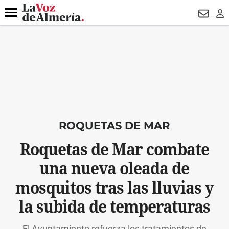
DESTACADO
VOTO FEMENINO
ORGULLO VERA
TRIBUNA
Menú
NEWSL
LO
ROQUETAS DE MAR
Roquetas de Mar combate
una nueva oleada de
mosquitos tras las lluvias y
la subida de temperaturas
El Ayuntamiento refuerza los tratamientos de