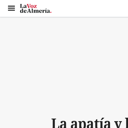
Menú
La apatía y 