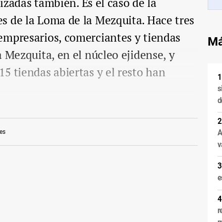
lizadas también. Es el caso de la
s de la Loma de la Mezquita. Hace tres
empresarios, comerciantes y tiendas
Má
a Mezquita, en el núcleo ejidense, y
5 tiendas abiertas y el resto han
s
d
A
es
v
e
r