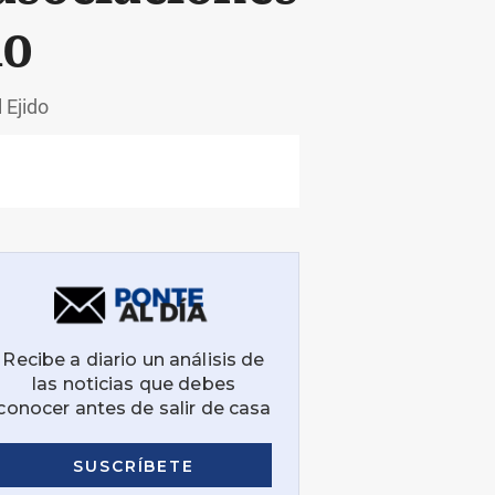
do
 Ejido