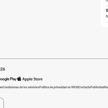
m
h
026
ies
Condiciones de los servicios
Política de privacidad en RRSS
Contacto
Publicidad
Re