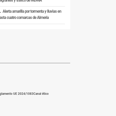
igrantes y tráfico de MDMA
Alerta amarilla por tormenta y lluvias en
asta cuatro comarcas de Almería
glamento UE 2024/1083
Canal ético