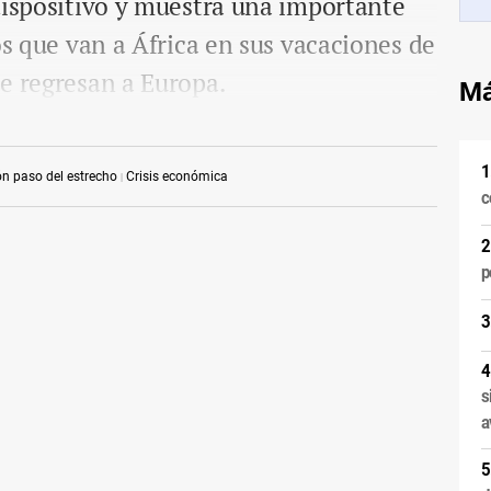
dispositivo y muestra una importante
os que van a África en sus vacaciones de
e regresan a Europa.
Má
n paso del estrecho
Crisis económica
c
p
s
a