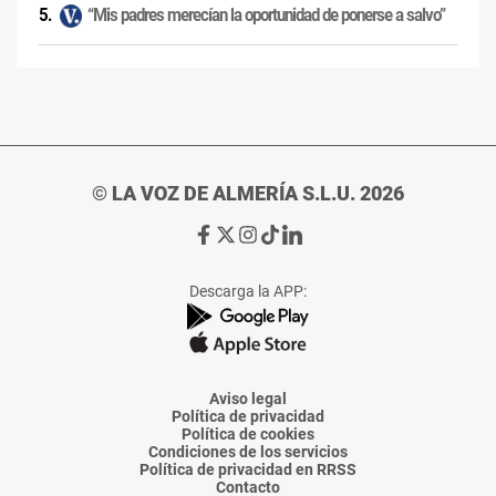
“Mis padres merecían la oportunidad de ponerse a salvo”
© LA VOZ DE ALMERÍA S.L.U. 2026
Ir
Ir
Ir
Ir
Ir
a
a
a
a
a
Facebook
X
Instagram
TikTok
Linkedin
Descarga la APP:
de
de
de
de
de
La
La
La
La
La
Voz
Voz
Voz
Voz
Voz
de
de
de
de
de
Almería
Almería
Almería
Almería
Almería
Aviso legal
Política de privacidad
Política de cookies
Condiciones de los servicios
Política de privacidad en RRSS
Contacto