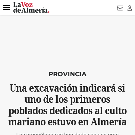
DESTACADO
ROBOS
PREGÓN BISBAL
CONDENADOS
Menú
NEWSL
LO
PROVINCIA
Una excavación indicará si
uno de los primeros
poblados dedicados al culto
mariano estuvo en Almería
Los arqueólogos ya han dado con una gran