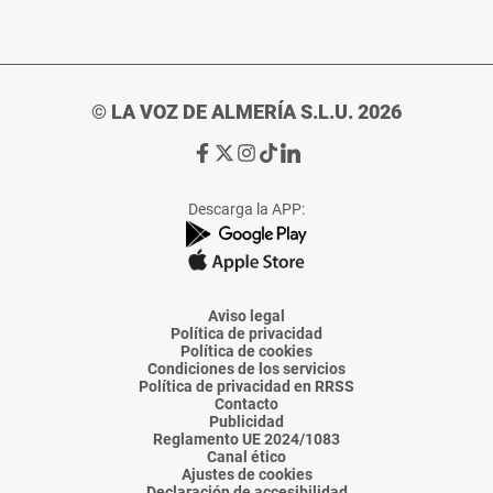
© LA VOZ DE ALMERÍA S.L.U. 2026
Ir
Ir
Ir
Ir
Ir
a
a
a
a
a
Facebook
X
Instagram
TikTok
Linkedin
Descarga la APP:
de
de
de
de
de
La
La
La
La
La
Voz
Voz
Voz
Voz
Voz
de
de
de
de
de
Almería
Almería
Almería
Almería
Almería
Aviso legal
Política de privacidad
Política de cookies
Condiciones de los servicios
Política de privacidad en RRSS
Contacto
Publicidad
Reglamento UE 2024/1083
Canal ético
Ajustes de cookies
Declaración de accesibilidad