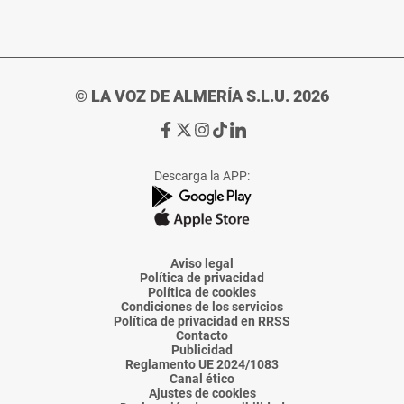
© LA VOZ DE ALMERÍA S.L.U. 2026
Ir
Ir
Ir
Ir
Ir
a
a
a
a
a
Facebook
X
Instagram
TikTok
Linkedin
Descarga la APP:
de
de
de
de
de
La
La
La
La
La
Voz
Voz
Voz
Voz
Voz
de
de
de
de
de
Almería
Almería
Almería
Almería
Almería
Aviso legal
Política de privacidad
Política de cookies
Condiciones de los servicios
Política de privacidad en RRSS
Contacto
Publicidad
Reglamento UE 2024/1083
Canal ético
Ajustes de cookies