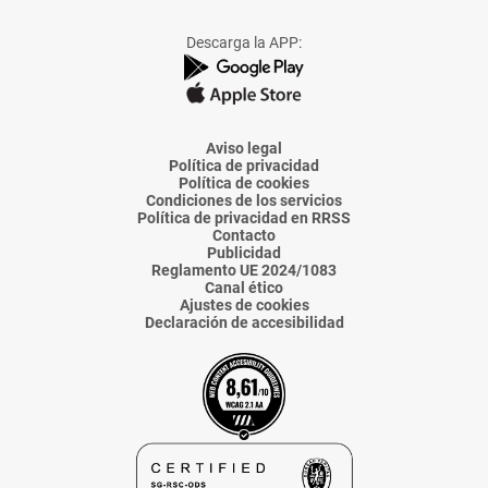
a
a
a
a
a
Facebook
X
Instagram
TikTok
Linkedin
Descarga la APP:
de
de
de
de
de
La
La
La
La
La
Voz
Voz
Voz
Voz
Voz
de
de
de
de
de
Almería
Almería
Almería
Almería
Almería
Aviso legal
Política de privacidad
Política de cookies
Condiciones de los servicios
Política de privacidad en RRSS
Contacto
Publicidad
Reglamento UE 2024/1083
Canal ético
Ajustes de cookies
Declaración de accesibilidad