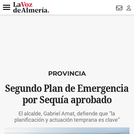
DESTACADO
VOTO FEMENINO
ORGULLO VERA
TRIBUNA
Menú
NEWSL
LO
PROVINCIA
Segundo Plan de Emergencia
por Sequía aprobado
El alcalde, Gabriel Amat, defiende que “la
planificación y actuación temprana es clave”