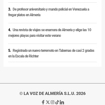
De profesor universitario y mando policial en Venezuela a
fregar platos en Almería
Una revista de viajes se enamora de Almería y elige las 10
mejores playas para visitar este verano
Registrado un nuevo terremoto en Tabernas de casi 2 grados
en la Escala de Richter
© LA VOZ DE ALMERÍA S.L.U. 2026
Ir
Ir
Ir
Ir
Ir