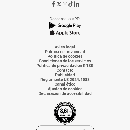
Ir
Ir
Ir
Ir
Ir
a
a
a
a
a
Facebook
X
Instagram
TikTok
Linkedin
Descarga la APP:
de
de
de
de
de
La
La
La
La
La
Voz
Voz
Voz
Voz
Voz
de
de
de
de
de
Almería
Almería
Almería
Almería
Almería
Aviso legal
Política de privacidad
Política de cookies
Condiciones de los servicios
Política de privacidad en RRSS
Contacto
Publicidad
Reglamento UE 2024/1083
Canal ético
Ajustes de cookies
Declaración de accesibilidad