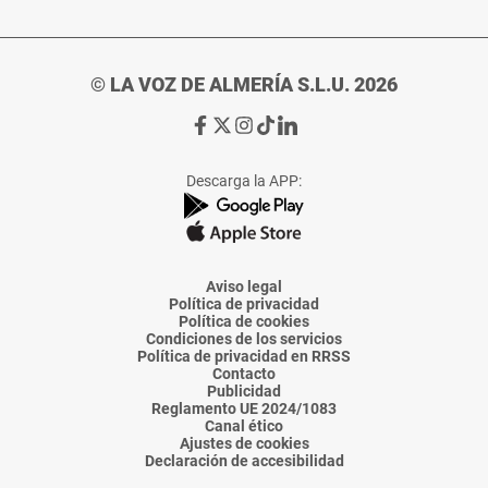
© LA VOZ DE ALMERÍA S.L.U. 2026
Ir
Ir
Ir
Ir
Ir
a
a
a
a
a
Facebook
X
Instagram
TikTok
Linkedin
Descarga la APP:
de
de
de
de
de
La
La
La
La
La
Voz
Voz
Voz
Voz
Voz
de
de
de
de
de
Almería
Almería
Almería
Almería
Almería
Aviso legal
Política de privacidad
Política de cookies
Condiciones de los servicios
Política de privacidad en RRSS
Contacto
Publicidad
Reglamento UE 2024/1083
Canal ético
Ajustes de cookies
Declaración de accesibilidad