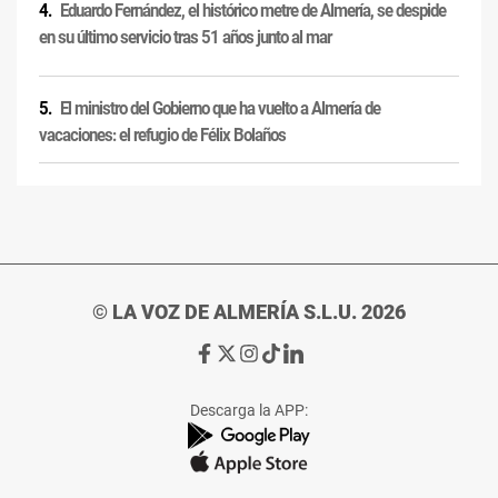
Eduardo Fernández, el histórico metre de Almería, se despide
en su último servicio tras 51 años junto al mar
El ministro del Gobierno que ha vuelto a Almería de
vacaciones: el refugio de Félix Bolaños
© LA VOZ DE ALMERÍA S.L.U. 2026
Ir
Ir
Ir
Ir
Ir
a
a
a
a
a
Facebook
X
Instagram
TikTok
Linkedin
Descarga la APP:
de
de
de
de
de
La
La
La
La
La
Voz
Voz
Voz
Voz
Voz
de
de
de
de
de