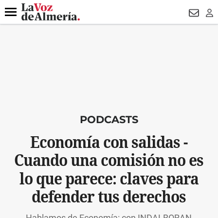
DESTACADO
VOTO FEMENINO
ORGULLO VERA
TRIBUNA
Menú
NEWSL
LO
PODCASTS
Economía con salidas -
Cuando una comisión no es
lo que parece: claves para
defender tus derechos
Hablamos de Economía: con INDALBORAN