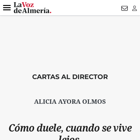
DESTACADO
VOTO FEMENINO
ORGULLO VERA
TRIBUNA
Menú
NEWSL
LO
CARTAS AL DIRECTOR
ALICIA AYORA OLMOS
Cómo duele, cuando se vive
lejos.