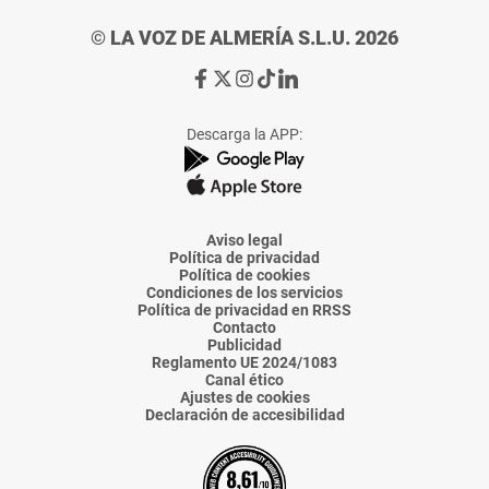
© LA VOZ DE ALMERÍA S.L.U. 2026
Ir
Ir
Ir
Ir
Ir
a
a
a
a
a
Facebook
X
Instagram
TikTok
Linkedin
Descarga la APP:
de
de
de
de
de
La
La
La
La
La
Voz
Voz
Voz
Voz
Voz
de
de
de
de
de
Almería
Almería
Almería
Almería
Almería
Aviso legal
Política de privacidad
Política de cookies
Condiciones de los servicios
Política de privacidad en RRSS
Contacto
Publicidad
Reglamento UE 2024/1083
Canal ético
Ajustes de cookies
Declaración de accesibilidad