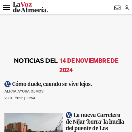
DESTACADO
MACROOPERACIÓN
FERIA
TURISMO
JUI
Menú
NEWSL
LO
NOTICIAS DEL
14 DE NOVIEMBRE DE
2024
Cómo duele, cuando se vive lejos.
ALICIA AYORA OLMOS
23.01.2025 | 11:54
La nueva Carretera
de Níjar ‘borra’ la huella
del puente de Los