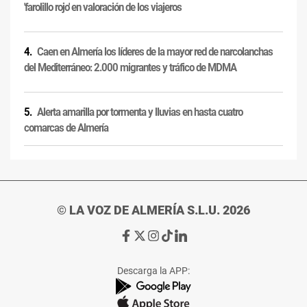
'farolillo rojo' en valoración de los viajeros
Caen en Almería los líderes de la mayor red de narcolanchas
del Mediterráneo: 2.000 migrantes y tráfico de MDMA
Alerta amarilla por tormenta y lluvias en hasta cuatro
comarcas de Almería
© LA VOZ DE ALMERÍA S.L.U. 2026
Ir
Ir
Ir
Ir
Ir
a
a
a
a
a
Facebook
X
Instagram
TikTok
Linkedin
Descarga la APP:
de
de
de
de
de
La
La
La
La
La
Voz
Voz
Voz
Voz
Voz