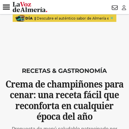
DESTACADO
VOTO FEMENINO
ORGULLO VERA
TRIBUNA
Menú
NEWSL
LO
RECETAS & GASTRONOMÍA
Crema de champiñones para
cenar: una receta fácil que
reconforta en cualquier
época del año
Propuesta de menú saludable patrocinado por