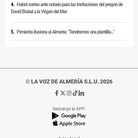
Habrá sorteo ante notario para las invitaciones del pregón de
David Bisbal a la Virgen del Mar
Pimienta ilusiona al Almería: "Tendremos una plantilla..."
© LA VOZ DE ALMERÍA S.L.U. 2026
Ir
Ir
Ir
Ir
Ir
a
a
a
a
a
Facebook
X
Instagram
TikTok
Linkedin
Descarga la APP:
de
de
de
de
de
La
La
La
La
La
Voz
Voz
Voz
Voz
Voz
de
de
de
de
de
Almería
Almería
Almería
Almería
Almería