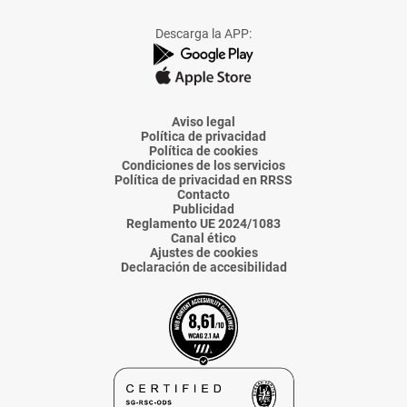
a
a
a
a
a
Facebook
X
Instagram
TikTok
Linkedin
Descarga la APP:
de
de
de
de
de
La
La
La
La
La
Voz
Voz
Voz
Voz
Voz
de
de
de
de
de
Almería
Almería
Almería
Almería
Almería
Aviso legal
Política de privacidad
Política de cookies
Condiciones de los servicios
Política de privacidad en RRSS
Contacto
Publicidad
Reglamento UE 2024/1083
Canal ético
Ajustes de cookies
Declaración de accesibilidad