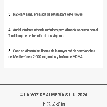
Rápida y sana: ensalada de patata para este jueves
Andalucía bate récords turísticos pero Almería se queda con el
'farolillo rojo' en valoración de los viajeros
Caen en Almería los líderes de la mayor red de narcolanchas
del Mediterráneo: 2.000 migrantes y tráfico de MDMA
© LA VOZ DE ALMERÍA S.L.U. 2026
Ir
Ir
Ir
Ir
Ir