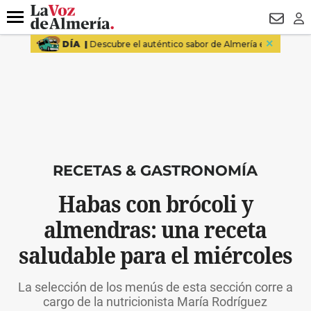
DESTACADO
VOTO FEMENINO
ORGULLO VERA
TRIBUNA
Menú
NEWSL
LO
RECETAS & GASTRONOMÍA
Habas con brócoli y
almendras: una receta
saludable para el miércoles
La selección de los menús de esta sección corre a
cargo de la nutricionista María Rodríguez