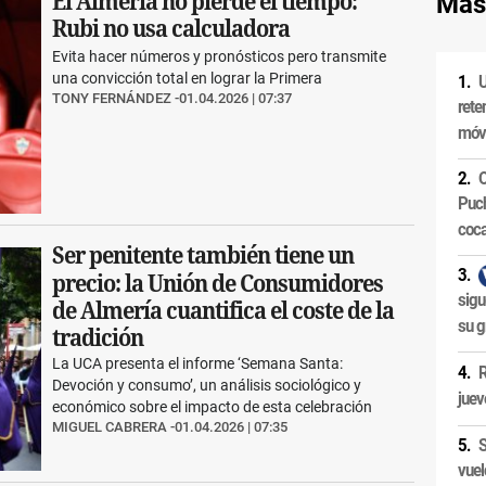
El Almería no pierde el tiempo:
Más
Rubi no usa calculadora
Evita hacer números y pronósticos pero transmite
una convicción total en lograr la Primera
U
TONY FERNÁNDEZ
01.04.2026 | 07:37
rete
móvi
O
Puch
coca
Ser penitente también tiene un
precio: la Unión de Consumidores
sigu
de Almería cuantifica el coste de la
su g
tradición
La UCA presenta el informe ‘Semana Santa:
R
Devoción y consumo’, un análisis sociológico y
juev
económico sobre el impacto de esta celebración
MIGUEL CABRERA
01.04.2026 | 07:35
S
vuel