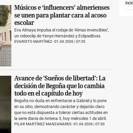
inci
Músicos e ‘influencers’ almerienses
se unen para plantar cara al acoso
escolar
Eva Almaya impulsa el rodaje de ‘Almas invencibles’,
un videoclip de Yanye Hernández y EclipseBoss
EVARISTO MARTÍNEZ
01.04.2026 | 07:35
Avance de 'Sueños de libertad': La
decisión de Begoña que lo cambia
todo en el capítulo de hoy
Begoña no duda en enfrentarse a Gabriel y lo pone
en su sitio, demostrando carácter y dejando claro
que no está dispuesta a tolerar ciertas actitudes en
la serie diaria de Antena 3, hoy miércoles 1 de abril.
PILAR MARTÍNEZ MANZANARES
01.04.2026 | 07:30