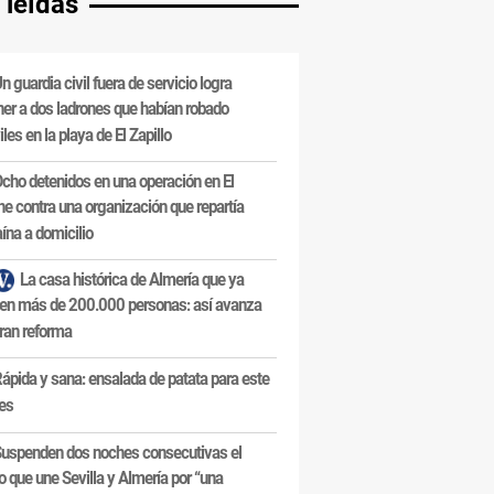
 leídas
n guardia civil fuera de servicio logra
ner a dos ladrones que habían robado
les en la playa de El Zapillo
cho detenidos en una operación en El
e contra una organización que repartía
ína a domicilio
La casa histórica de Almería que ya
en más de 200.000 personas: así avanza
ran reforma
ápida y sana: ensalada de patata para este
es
uspenden dos noches consecutivas el
o que une Sevilla y Almería por “una