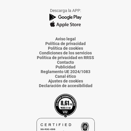
a
a
a
a
a
Facebook
X
Instagram
TikTok
Linkedin
Descarga la APP:
de
de
de
de
de
La
La
La
La
La
Voz
Voz
Voz
Voz
Voz
de
de
de
de
de
Almería
Almería
Almería
Almería
Almería
Aviso legal
Política de privacidad
Política de cookies
Condiciones de los servicios
Política de privacidad en RRSS
Contacto
Publicidad
Reglamento UE 2024/1083
Canal ético
Ajustes de cookies
Declaración de accesibilidad