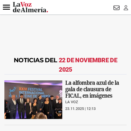
DESTACADO
VOTO FEMENINO
ORGULLO VERA
TRIBUNA
Menú
NEWSL
LO
NOTICIAS DEL
22 DE NOVIEMBRE DE
2025
La alfombra azul de la
gala de clausura de
FICAL, en imágenes
LA VOZ
23.11.2025 | 12:13