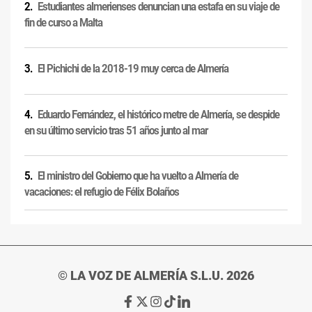
Estudiantes almerienses denuncian una estafa en su viaje de
fin de curso a Malta
El Pichichi de la 2018-19 muy cerca de Almería
Eduardo Fernández, el histórico metre de Almería, se despide
en su último servicio tras 51 años junto al mar
El ministro del Gobierno que ha vuelto a Almería de
vacaciones: el refugio de Félix Bolaños
© LA VOZ DE ALMERÍA S.L.U. 2026
Ir
Ir
Ir
Ir
Ir