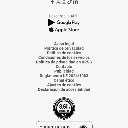
Ir
Ir
Ir
Ir
Ir
a
a
a
a
a
Facebook
X
Instagram
TikTok
Linkedin
Descarga la APP:
de
de
de
de
de
La
La
La
La
La
Voz
Voz
Voz
Voz
Voz
de
de
de
de
de
Almería
Almería
Almería
Almería
Almería
Aviso legal
Política de privacidad
Política de cookies
Condiciones de los servicios
Política de privacidad en RRSS
Contacto
Publicidad
Reglamento UE 2024/1083
Canal ético
Ajustes de cookies
Declaración de accesibilidad