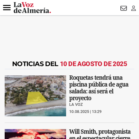
DESTACADO
HOSPITAL PONIENTE
ECLIPSE
DRON UDA
Menú
NEWSL
LO
NOTICIAS DEL
10 DE AGOSTO DE 2025
Roquetas tendrá una
piscina pública de agua
salada: así será el
proyecto
LA VOZ
10.08.2025 | 13:29
Will Smith, protagonista
en el espectacular cierre