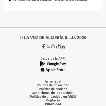
© LA VOZ DE ALMERÍA S.L.U. 2026
Ir
Ir
Ir
Ir
Ir
a
a
a
a
a
Facebook
X
Instagram
TikTok
Linkedin
Descarga la APP:
de
de
de
de
de
La
La
La
La
La
Voz
Voz
Voz
Voz
Voz
de
de
de
de
de
Almería
Almería
Almería
Almería
Almería
Aviso legal
Política de privacidad
Política de cookies
Condiciones de los servicios
Política de privacidad en RRSS
Contacto
Publicidad