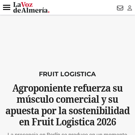
DESTACADO
VOTO FEMENINO
ORGULLO VERA
TRIBUNA
Menú
NEWSL
LO
FRUIT LOGISTICA
Agroponiente refuerza su
músculo comercial y su
apuesta por la sostenibilidad
en Fruit Logistica 2026
La presencia en Berlín se produce en un momento