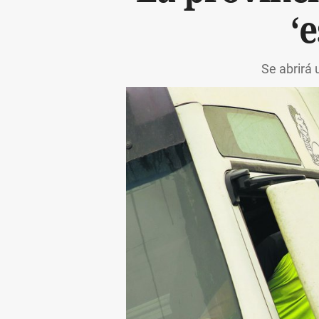
‘
Se abrirá 