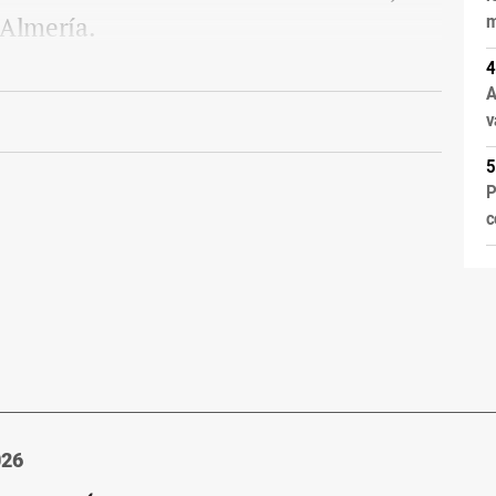
 Almería.
m
A
v
P
c
026