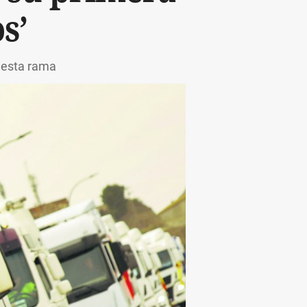
s’
n esta rama