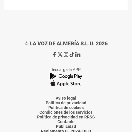
© LA VOZ DE ALMERÍA S.L.U. 2026
Ir
Ir
Ir
Ir
Ir
a
a
a
a
a
Facebook
X
Instagram
TikTok
Linkedin
Descarga la APP:
de
de
de
de
de
La
La
La
La
La
Voz
Voz
Voz
Voz
Voz
de
de
de
de
de
Almería
Almería
Almería
Almería
Almería
Aviso legal
Política de privacidad
Política de cookies
Condiciones de los servicios
Política de privacidad en RRSS
Contacto
Publicidad
Reglamento UE 2024/1083