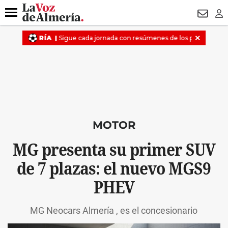
DESTACADO
MACROOPERACIÓN
FERIA
TURISMO
JUI
Menú
NEWSL
LO
MOTOR
MG presenta su primer SUV
de 7 plazas: el nuevo MGS9
PHEV
MG Neocars Almería , es el concesionario