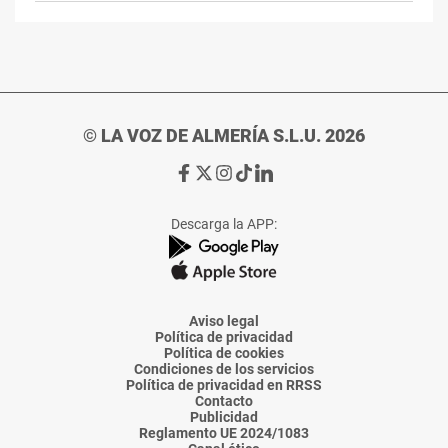
© LA VOZ DE ALMERÍA S.L.U. 2026
Ir
Ir
Ir
Ir
Ir
a
a
a
a
a
Facebook
X
Instagram
TikTok
Linkedin
Descarga la APP:
de
de
de
de
de
La
La
La
La
La
Voz
Voz
Voz
Voz
Voz
de
de
de
de
de
Almería
Almería
Almería
Almería
Almería
Aviso legal
Política de privacidad
Política de cookies
Condiciones de los servicios
Política de privacidad en RRSS
Contacto
Publicidad
Reglamento UE 2024/1083