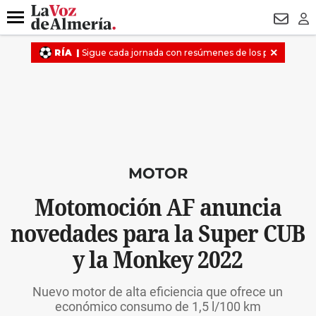
DESTACADO
VOTO FEMENINO
ORGULLO VERA
TRIBUNA
Menú
NEWSL
LO
MOTOR
Motomoción AF anuncia
novedades para la Super CUB
y la Monkey 2022
Nuevo motor de alta eficiencia que ofrece un
económico consumo de 1,5 l/100 km