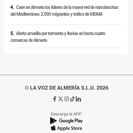
Caen en Almería los líderes de la mayor red de narcolanchas
del Mediterráneo: 2.000 migrantes y tráfico de MDMA
Alerta amarilla por tormenta y lluvias en hasta cuatro
comarcas de Almería
© LA VOZ DE ALMERÍA S.L.U. 2026
Ir
Ir
Ir
Ir
Ir
a
a
a
a
a
Facebook
X
Instagram
TikTok
Linkedin
Descarga la APP:
de
de
de
de
de
La
La
La
La
La
Voz
Voz
Voz
Voz
Voz