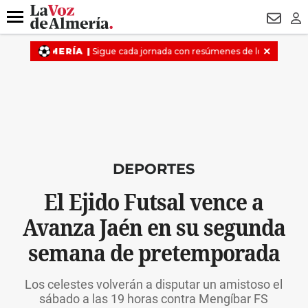
DESTACADO
VOTO FEMENINO
ORGULLO VERA
TRIBUNA
Menú
NEWSL
LO
DEPORTES
El Ejido Futsal vence a
Avanza Jaén en su segunda
semana de pretemporada
Los celestes volverán a disputar un amistoso el
sábado a las 19 horas contra Mengíbar FS