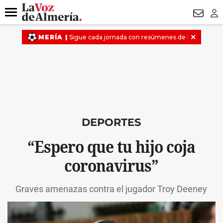
DESTACADO
VOTO FEMENINO
ORGULLO VERA
TRIBUNA
Menú
NEWSL
LO
DEPORTES
“Espero que tu hijo coja
coronavirus”
Graves amenazas contra el jugador Troy Deeney