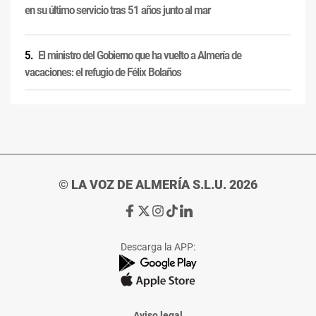
en su último servicio tras 51 años junto al mar
El ministro del Gobierno que ha vuelto a Almería de
vacaciones: el refugio de Félix Bolaños
© LA VOZ DE ALMERÍA S.L.U. 2026
Ir
Ir
Ir
Ir
Ir
a
a
a
a
a
Facebook
X
Instagram
TikTok
Linkedin
Descarga la APP:
de
de
de
de
de
La
La
La
La
La
Voz
Voz
Voz
Voz
Voz
de
de
de
de
de
Almería
Almería
Almería
Almería
Almería
Aviso legal