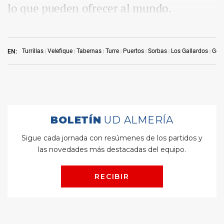
lo que pueden ofrecer al mundo.
Turrillas
Velefique
Tabernas
Turre
Puertos
Sorbas
Los Gallardos
Gérg
EN: