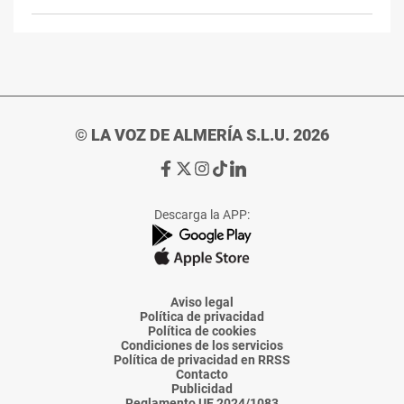
© LA VOZ DE ALMERÍA S.L.U. 2026
Ir
Ir
Ir
Ir
Ir
a
a
a
a
a
Facebook
X
Instagram
TikTok
Linkedin
Descarga la APP:
de
de
de
de
de
La
La
La
La
La
Voz
Voz
Voz
Voz
Voz
de
de
de
de
de
Almería
Almería
Almería
Almería
Almería
Aviso legal
Política de privacidad
Política de cookies
Condiciones de los servicios
Política de privacidad en RRSS
Contacto
Publicidad
Reglamento UE 2024/1083