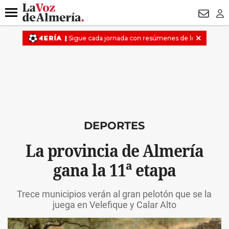
DESTACADO
OPERACIÓN PUCHE
PREGÓN BISBAL
800.
Menú
NEWSL
LO
DEPORTES
La provincia de Almería
gana la 11ª etapa
Trece municipios verán al gran pelotón que se la
juega en Velefique y Calar Alto