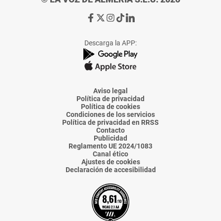
Ir
Ir
Ir
Ir
Ir
a
a
a
a
a
Facebook
X
Instagram
TikTok
Linkedin
Descarga la APP:
de
de
de
de
de
La
La
La
La
La
Voz
Voz
Voz
Voz
Voz
de
de
de
de
de
Almería
Almería
Almería
Almería
Almería
Aviso legal
Política de privacidad
Política de cookies
Condiciones de los servicios
Política de privacidad en RRSS
Contacto
Publicidad
Reglamento UE 2024/1083
Canal ético
Ajustes de cookies
Declaración de accesibilidad