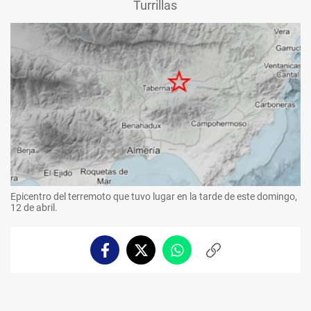
Turrillas
Epicentro del terremoto que tuvo lugar en la tarde de este domingo,
12 de abril.
Facebook
Twitter
Whatsapp
Copiar
enlace