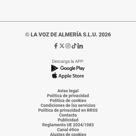
© LA VOZ DE ALMERÍA S.L.U. 2026
Ir
Ir
Ir
Ir
Ir
a
a
a
a
a
Facebook
X
Instagram
TikTok
Linkedin
Descarga la APP:
de
de
de
de
de
La
La
La
La
La
Voz
Voz
Voz
Voz
Voz
de
de
de
de
de
Almería
Almería
Almería
Almería
Almería
Aviso legal
Política de privacidad
Política de cookies
Condiciones de los servicios
Política de privacidad en RRSS
Contacto
Publicidad
Reglamento UE 2024/1083
Canal ético
Ajustes de cookies