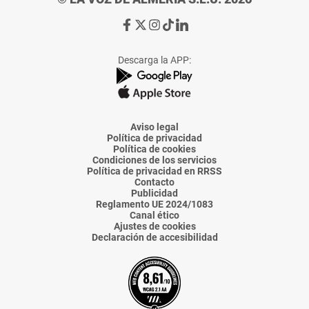
Ir
Ir
Ir
Ir
Ir
a
a
a
a
a
Facebook
X
Instagram
TikTok
Linkedin
Descarga la APP:
de
de
de
de
de
La
La
La
La
La
Voz
Voz
Voz
Voz
Voz
de
de
de
de
de
Almería
Almería
Almería
Almería
Almería
Aviso legal
Política de privacidad
Política de cookies
Condiciones de los servicios
Política de privacidad en RRSS
Contacto
Publicidad
Reglamento UE 2024/1083
Canal ético
Ajustes de cookies
Declaración de accesibilidad