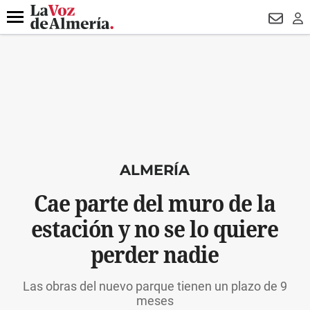
DESTACADO
VOTO FEMENINO
ORGULLO VERA
TRIBUNA
Menú
NEWSL
LO
ALMERÍA
Cae parte del muro de la
estación y no se lo quiere
perder nadie
Las obras del nuevo parque tienen un plazo de 9
meses