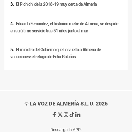
El Pichichi de la 2018-19 muy cerca de Almería
Eduardo Fernández, el histórico metre de Almería, se despide
en su último servicio tras 51 años junto al mar
El ministro del Gobierno que ha vuelto a Almería de
vacaciones: el refugio de Félix Bolaños
© LA VOZ DE ALMERÍA S.L.U. 2026
Ir
Ir
Ir
Ir
Ir
a
a
a
a
a
Facebook
X
Instagram
TikTok
Linkedin
Descarga la APP: