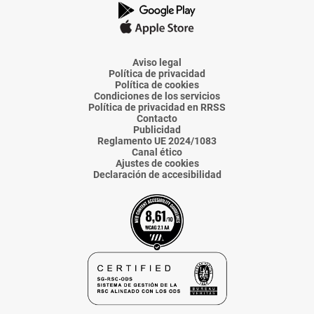
de
de
de
de
de
La
La
La
La
La
Voz
Voz
Voz
Voz
Voz
de
de
de
de
de
Almería
Almería
Almería
Almería
Almería
Aviso legal
Política de privacidad
Política de cookies
Condiciones de los servicios
Política de privacidad en RRSS
Contacto
Publicidad
Reglamento UE 2024/1083
Canal ético
Ajustes de cookies
Declaración de accesibilidad