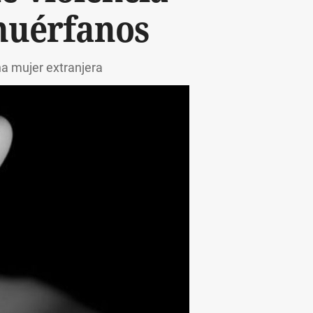
 huérfanos
na mujer extranjera