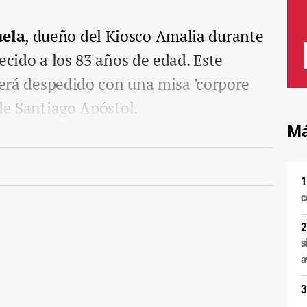
uela
, dueño del Kiosco Amalia durante
ecido a los 83 años de edad. Este
 será despedido con una misa 'corpore
 de Santiago Apóstol.
Má
c
s
a