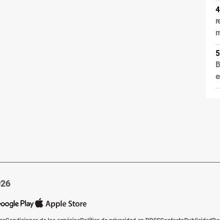
r
m
B
e
026