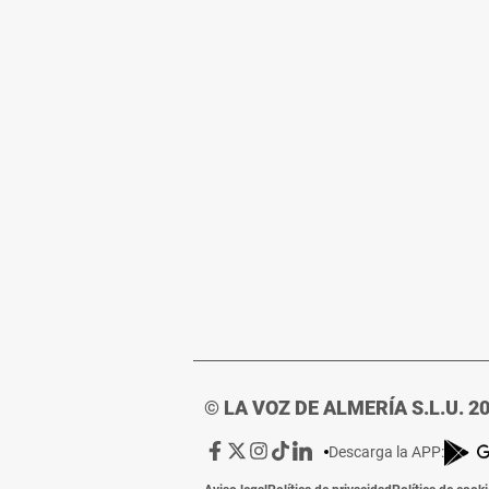
© LA VOZ DE ALMERÍA S.L.U. 2
Ir
Ir
Ir
Ir
Ir
Descarga la APP:
a
a
a
a
a