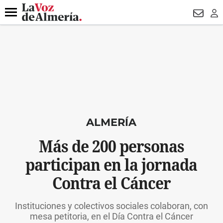
DESTACADO
OPERACIÓN PUCHE
PREGÓN BISBAL
800.
Menú
NEWSL
LO
ALMERÍA
Más de 200 personas
participan en la jornada
Contra el Cáncer
Instituciones y colectivos sociales colaboran, con
mesa petitoria, en el Día Contra el Cáncer