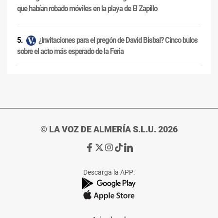
que habían robado móviles en la playa de El Zapillo
¿Invitaciones para el pregón de David Bisbal? Cinco bulos
sobre el acto más esperado de la Feria
© LA VOZ DE ALMERÍA S.L.U. 2026
Ir
Ir
Ir
Ir
Ir
a
a
a
a
a
Facebook
X
Instagram
TikTok
Linkedin
Descarga la APP:
de
de
de
de
de
La
La
La
La
La
Voz
Voz
Voz
Voz
Voz
de
de
de
de
de
Almería
Almería
Almería
Almería
Almería