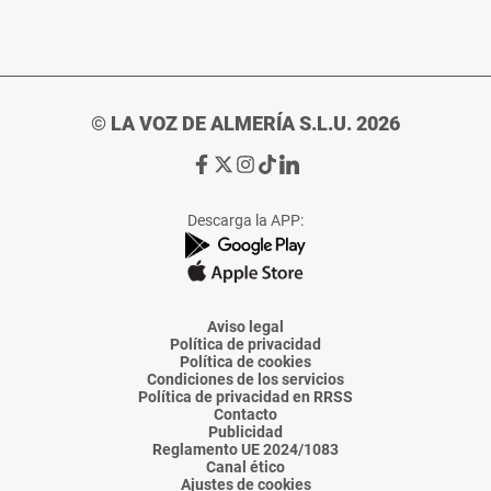
© LA VOZ DE ALMERÍA S.L.U. 2026
Ir
Ir
Ir
Ir
Ir
a
a
a
a
a
Facebook
X
Instagram
TikTok
Linkedin
Descarga la APP:
de
de
de
de
de
La
La
La
La
La
Voz
Voz
Voz
Voz
Voz
de
de
de
de
de
Almería
Almería
Almería
Almería
Almería
Aviso legal
Política de privacidad
Política de cookies
Condiciones de los servicios
Política de privacidad en RRSS
Contacto
Publicidad
Reglamento UE 2024/1083
Canal ético
Ajustes de cookies