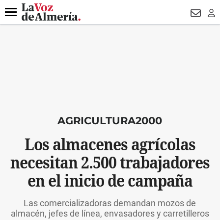
DESTACADO
VOTO FEMENINO
ORGULLO VERA
TRIBUNA
Menú
NEWSL
LO
AGRICULTURA2000
Los almacenes agrícolas
necesitan 2.500 trabajadores
en el inicio de campaña
Las comercializadoras demandan mozos de
almacén, jefes de línea, envasadores y carretilleros