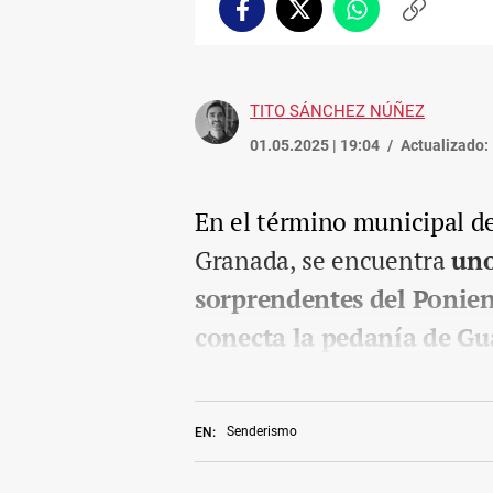
Facebook
Twitter
Whatsapp
Copiar
enlace
TITO SÁNCHEZ NÚÑEZ
01.05.2025 | 19:04
Actualizado:
En el término municipal de
Granada, se encuentra
uno
sorprendentes del Ponien
conecta la pedanía de Gua
Senderismo
EN: