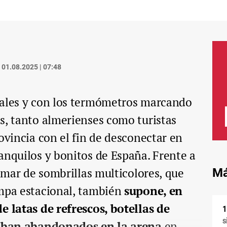
01.08.2025 | 07:48
vales y con los termómetros marcando
s, tanto almerienses como turistas
ovincia con el fin de desconectar en
anquilos y bonitos de España. Frente a
l mar de sombrillas multicolores, que
Má
mpa estacional, también
supone, en
e latas de refrescos, botellas de
s
acaban abandonados en la arena
en