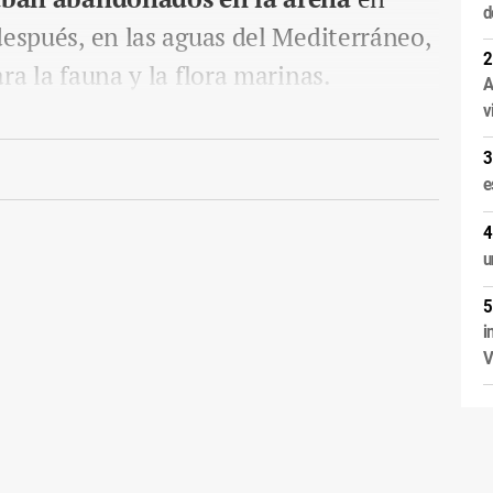
d
después, en las aguas del Mediterráneo,
ra la fauna y la flora marinas.
A
v
e
u
i
V