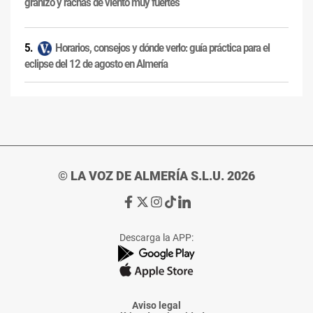
granizo y rachas de viento muy fuertes
Horarios, consejos y dónde verlo: guía práctica para el
eclipse del 12 de agosto en Almería
© LA VOZ DE ALMERÍA S.L.U. 2026
Ir
Ir
Ir
Ir
Ir
a
a
a
a
a
Facebook
X
Instagram
TikTok
Linkedin
Descarga la APP:
de
de
de
de
de
La
La
La
La
La
Voz
Voz
Voz
Voz
Voz
de
de
de
de
de
Almería
Almería
Almería
Almería
Almería
Aviso legal