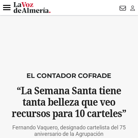
DESTACADO
ROBOS
PREGÓN BISBAL
CONDENADOS
Menú
NEWSL
LO
EL CONTADOR COFRADE
“La Semana Santa tiene
tanta belleza que veo
recursos para 10 carteles”
Fernando Vaquero, designado cartelista del 75
aniversario de la Agrupación