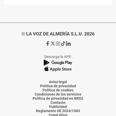
© LA VOZ DE ALMERÍA S.L.U. 2026
Ir
Ir
Ir
Ir
Ir
a
a
a
a
a
Facebook
X
Instagram
TikTok
Linkedin
Descarga la APP:
de
de
de
de
de
La
La
La
La
La
Voz
Voz
Voz
Voz
Voz
de
de
de
de
de
Almería
Almería
Almería
Almería
Almería
Aviso legal
Política de privacidad
Política de cookies
Condiciones de los servicios
Política de privacidad en RRSS
Contacto
Publicidad
Reglamento UE 2024/1083
Canal ético