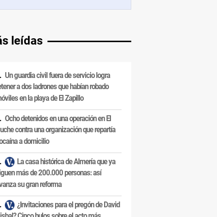
s leídas
Un guardia civil fuera de servicio logra
etener a dos ladrones que habían robado
óviles en la playa de El Zapillo
Ocho detenidos en una operación en El
uche contra una organización que repartía
ocaína a domicilio
La casa histórica de Almería que ya
iguen más de 200.000 personas: así
vanza su gran reforma
¿Invitaciones para el pregón de David
isbal? Cinco bulos sobre el acto más