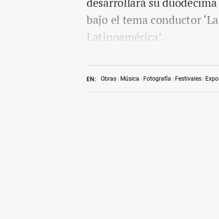
desarrollará su duodécima e
bajo el tema conductor ‘La
Latinoamérica’.
Obras
Música
Fotografía
Festivales
Expo
EN: