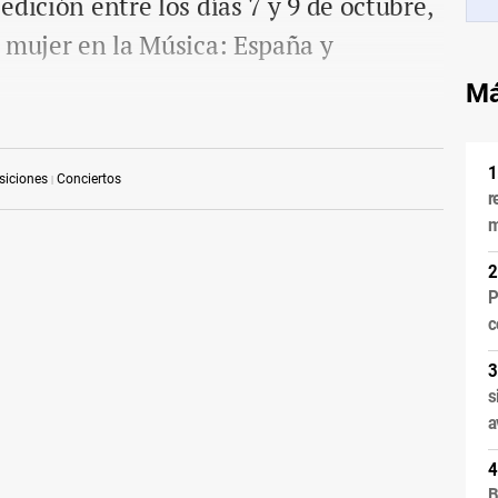
dición entre los días 7 y 9 de octubre,
 mujer en la Música: España y
Má
siciones
Conciertos
r
m
P
c
s
a
B