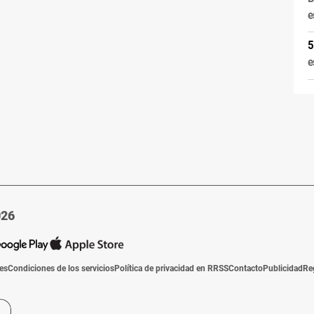
e
e
026
ies
Condiciones de los servicios
Política de privacidad en RRSS
Contacto
Publicidad
Re