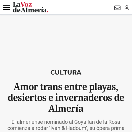
DESTACADO
ROBOS
PREGÓN BISBAL
CONDENADOS
Menú
NEWSL
LO
CULTURA
Amor trans entre playas,
desiertos e invernaderos de
Almería
El almeriense nominado al Goya Ian de la Rosa
comienza a rodar ‘Iván & Hadoum’, su ópera prima