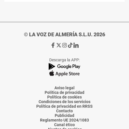
© LA VOZ DE ALMERÍA S.L.U. 2026
Ir
Ir
Ir
Ir
Ir
a
a
a
a
a
Facebook
X
Instagram
TikTok
Linkedin
Descarga la APP:
de
de
de
de
de
La
La
La
La
La
Voz
Voz
Voz
Voz
Voz
de
de
de
de
de
Almería
Almería
Almería
Almería
Almería
Aviso legal
Política de privacidad
Política de cookies
Condiciones de los servicios
Política de privacidad en RRSS
Contacto
Publicidad
Reglamento UE 2024/1083
Canal ético