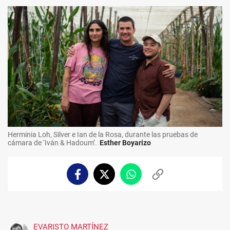
Herminia Loh, Silver e Ian de la Rosa, durante las pruebas de
cámara de ‘Iván & Hadoum’.
Esther Boyarizo
Facebook
Twitter
Whatsapp
Copiar
enlace
EVARISTO MARTÍNEZ