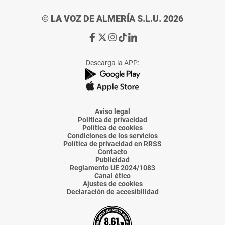
© LA VOZ DE ALMERÍA S.L.U. 2026
Ir
Ir
Ir
Ir
Ir
a
a
a
a
a
Facebook
X
Instagram
TikTok
Linkedin
Descarga la APP:
de
de
de
de
de
La
La
La
La
La
Voz
Voz
Voz
Voz
Voz
de
de
de
de
de
Almería
Almería
Almería
Almería
Almería
Aviso legal
Política de privacidad
Política de cookies
Condiciones de los servicios
Política de privacidad en RRSS
Contacto
Publicidad
Reglamento UE 2024/1083
Canal ético
Ajustes de cookies
Declaración de accesibilidad