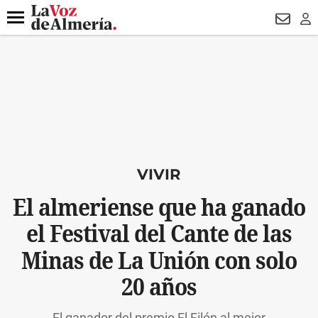
DESTACADO
HOSPITAL PONIENTE
ECLIPSE
DRON UDA
Menú
NEWSL
LO
VIVIR
El almeriense que ha ganado
el Festival del Cante de las
Minas de La Unión con solo
20 años
El ganador del premio El Filón al mejor