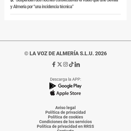
y Almería por “una incidencia técnica”
© LA VOZ DE ALMERÍA S.L.U. 2026
Ir
Ir
Ir
Ir
Ir
a
a
a
a
a
Facebook
X
Instagram
TikTok
Linkedin
Descarga la APP:
de
de
de
de
de
La
La
La
La
La
Voz
Voz
Voz
Voz
Voz
de
de
de
de
de
Almería
Almería
Almería
Almería
Almería
Aviso legal
Política de privacidad
Política de cookies
Condiciones de los servicios
Política de privacidad en RRSS
Contacto