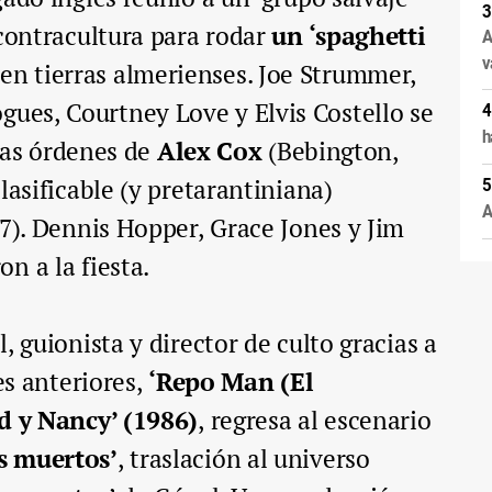
 contracultura para rodar
un ‘spaghetti
A
v
en tierras almerienses. Joe Strummer,
es, Courtney Love y Elvis Costello se
h
 las órdenes de
Alex Cox
(Bebington,
lasificable (y pretarantiniana)
A
7). Dennis Hopper, Grace Jones y Jim
n a la fiesta.
, guionista y director de culto gracias a
es anteriores,
‘Repo Man (El
id y Nancy’ (1986)
, regresa al escenario
s muertos’
, traslación al universo