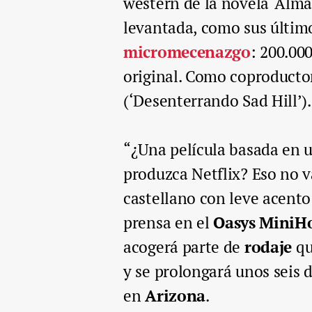
wéstern de la novela ‘Alm
levantada, como sus últim
micromecenazgo
: 200.00
original. Como coproductor
(‘Desenterrando Sad Hill’).
“¿Una película basada en un
produzca Netflix? Eso no 
castellano con leve acent
prensa en el
Oasys MiniH
acogerá parte de
rodaje
qu
y se prolongará unos seis 
en
Arizona
.