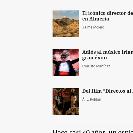
El icónico director d
en Almería
Jaime Molero
Adiós al músico irla
gran éxito
Evaristo Martínez
Del film “Directos al
Á. L. Roldán
Hace casi 40 años, un espig