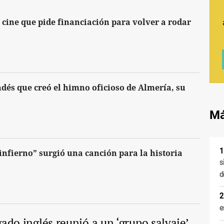
e cine que pide financiación para volver a rodar
ndés que creó el himno oficioso de Almería, su
Má
 infierno” surgió una canción para la historia
s
d
e
ado inglés reunió a un ‘grupo salvaje’