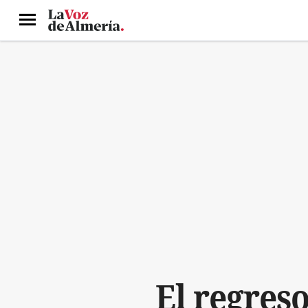
Menú
El regres