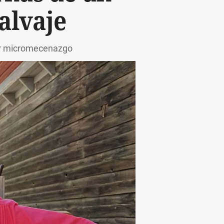
salvaje
por micromecenazgo