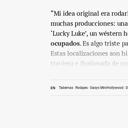
“Mi idea original era roda
muchas producciones: una 
‘Lucky Luke’, un wéstern h
ocupados
. Es algo triste
Estas localizaciones son h
traviesa e ilusionada de u
Tabernas
Rodajes
Oasys MiniHollywood
D
EN: