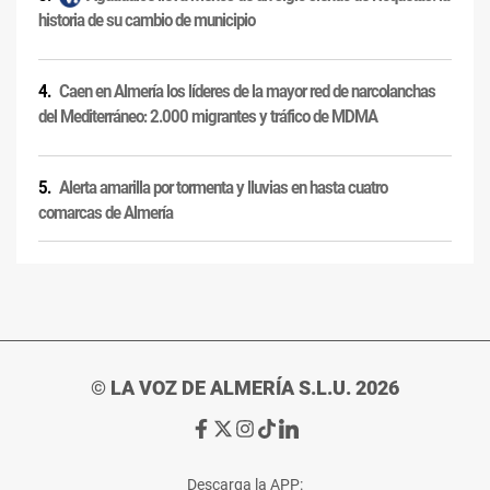
historia de su cambio de municipio
Caen en Almería los líderes de la mayor red de narcolanchas
del Mediterráneo: 2.000 migrantes y tráfico de MDMA
Alerta amarilla por tormenta y lluvias en hasta cuatro
comarcas de Almería
© LA VOZ DE ALMERÍA S.L.U. 2026
Ir
Ir
Ir
Ir
Ir
a
a
a
a
a
Facebook
X
Instagram
TikTok
Linkedin
Descarga la APP: