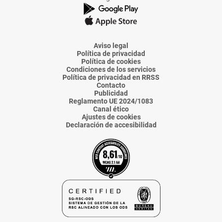
de
de
de
de
de
La
La
La
La
La
Voz
Voz
Voz
Voz
Voz
de
de
de
de
de
Almería
Almería
Almería
Almería
Almería
Aviso legal
Política de privacidad
Política de cookies
Condiciones de los servicios
Política de privacidad en RRSS
Contacto
Publicidad
Reglamento UE 2024/1083
Canal ético
Ajustes de cookies
Declaración de accesibilidad