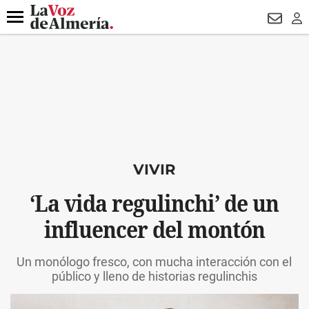
DESTACADO
VOTO FEMENINO
ORGULLO VERA
TRIBUNA
Menú
NEWSL
LO
VIVIR
‘La vida regulinchi’ de un
influencer del montón
Un monólogo fresco, con mucha interacción con el
público y lleno de historias regulinchis