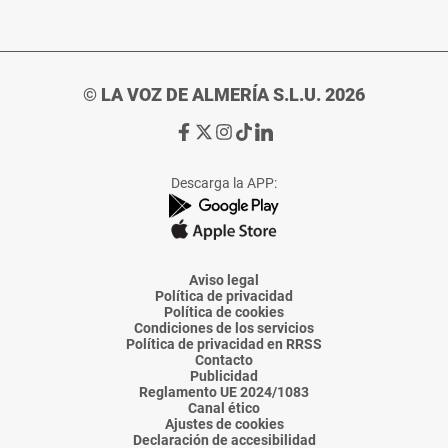
© LA VOZ DE ALMERÍA S.L.U. 2026
Ir
Ir
Ir
Ir
Ir
a
a
a
a
a
Facebook
X
Instagram
TikTok
Linkedin
Descarga la APP:
de
de
de
de
de
La
La
La
La
La
Voz
Voz
Voz
Voz
Voz
de
de
de
de
de
Almería
Almería
Almería
Almería
Almería
Aviso legal
Política de privacidad
Política de cookies
Condiciones de los servicios
Política de privacidad en RRSS
Contacto
Publicidad
Reglamento UE 2024/1083
Canal ético
Ajustes de cookies
Declaración de accesibilidad