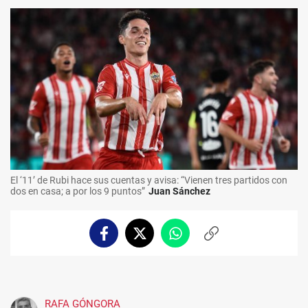
El ‘11’ de Rubi hace sus cuentas y avisa: “Vienen tres partidos con
dos en casa; a por los 9 puntos”
Juan Sánchez
Facebook
Twitter
Whatsapp
Copiar
enlace
RAFA GÓNGORA