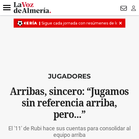
DESTACADO
VOTO FEMENINO
ORGULLO VERA
TRIBUNA
Menú
NEWSL
LO
JUGADORES
Arribas, sincero: “Jugamos
sin referencia arriba,
pero...”
El '11' de Rubi hace sus cuentas para consolidar al
equipo arriba