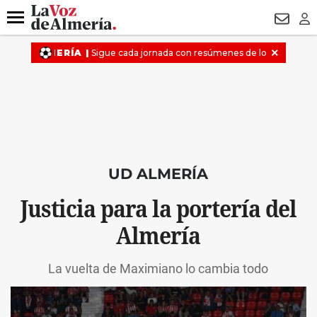
DESTACADO
VOTO FEMENINO
ORGULLO VERA
TRIBUNA
Menú
NEWSL
LO
UD ALMERÍA
Justicia para la portería del
Almería
La vuelta de Maximiano lo cambia todo