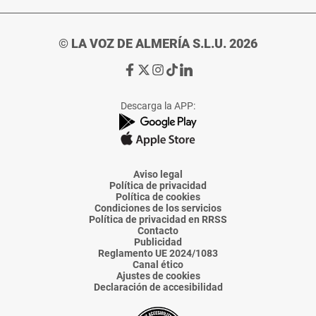
© LA VOZ DE ALMERÍA S.L.U. 2026
Ir
Ir
Ir
Ir
Ir
a
a
a
a
a
Facebook
X
Instagram
TikTok
Linkedin
Descarga la APP:
de
de
de
de
de
La
La
La
La
La
Voz
Voz
Voz
Voz
Voz
de
de
de
de
de
Almería
Almería
Almería
Almería
Almería
Aviso legal
Política de privacidad
Política de cookies
Condiciones de los servicios
Política de privacidad en RRSS
Contacto
Publicidad
Reglamento UE 2024/1083
Canal ético
Ajustes de cookies
Declaración de accesibilidad