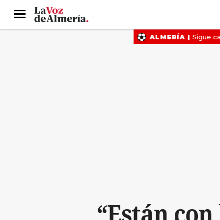
Menú
“Están con 