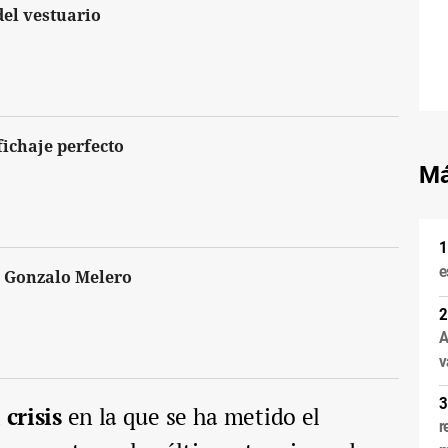
del vestuario
fichaje perfecto
Má
e
e Gonzalo Melero
A
v
 crisis
en la que se ha metido el
r