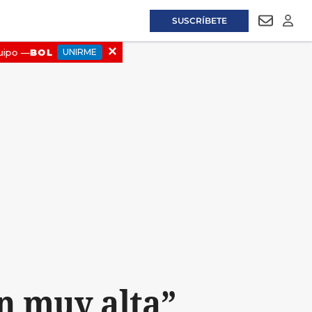
SUSCRÍBETE
NEWSLET
LOGI
ón muy alta”