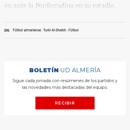
en ante la Ponferradina en su estadio.
Fútbol almeriense
Turki Al-Sheikh
Fútbol
EN: