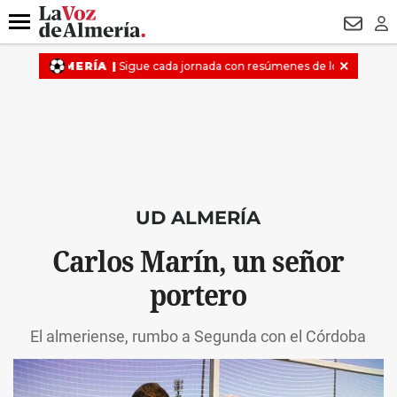
DESTACADO
OPERACIÓN PUCHE
PREGÓN BISBAL
800.
Menú
NEWSL
LO
UD ALMERÍA
Carlos Marín, un señor
portero
El almeriense, rumbo a Segunda con el Córdoba