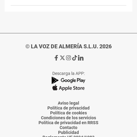
© LA VOZ DE ALMERÍA S.L.U. 2026
Ir
Ir
Ir
Ir
Ir
a
a
a
a
a
Facebook
X
Instagram
TikTok
Linkedin
Descarga la APP:
de
de
de
de
de
La
La
La
La
La
Voz
Voz
Voz
Voz
Voz
de
de
de
de
de
Almería
Almería
Almería
Almería
Almería
Aviso legal
Política de privacidad
Política de cookies
Condiciones de los servicios
Política de privacidad en RRSS
Contacto
Publicidad