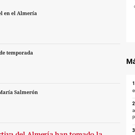
l en el Almería
 de temporada
Má
e
 María Salmerón
a
P
ortiva del Almería han tomado la