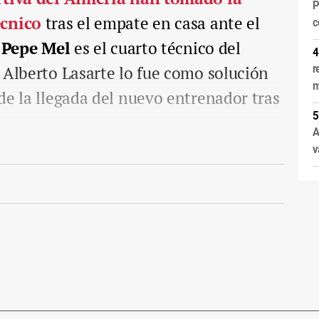
P
écnico
tras el empate en casa ante el
c
e
Pepe Mel
es el cuarto técnico del
 Alberto Lasarte lo fue como solución
r
m
de la llegada del nuevo entrenador tras
A
v