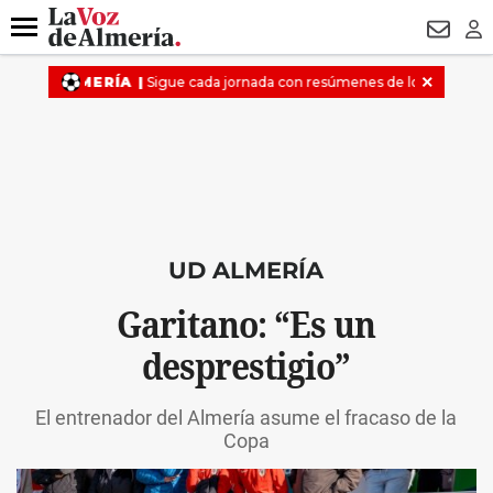
DESTACADO
VOTO FEMENINO
ORGULLO VERA
TRIBUNA
Menú
NEWSL
LO
UD ALMERÍA
Garitano: “Es un
desprestigio”
El entrenador del Almería asume el fracaso de la
Copa