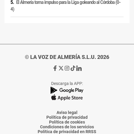
El Almería toma impulso para la Liga goleando al Córdoba (0-
4)
© LA VOZ DE ALMERÍA S.L.U. 2026
Ir
Ir
Ir
Ir
Ir
a
a
a
a
a
Facebook
X
Instagram
TikTok
Linkedin
Descarga la APP:
de
de
de
de
de
La
La
La
La
La
Voz
Voz
Voz
Voz
Voz
de
de
de
de
de
Almería
Almería
Almería
Almería
Almería
Aviso legal
Política de privacidad
Política de cookies
Condiciones de los servicios
Política de privacidad en RRSS