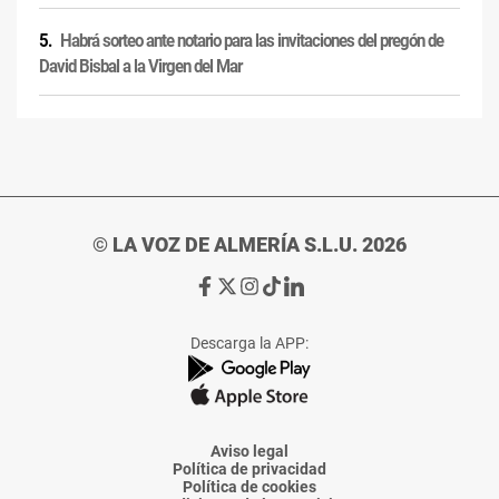
Habrá sorteo ante notario para las invitaciones del pregón de
David Bisbal a la Virgen del Mar
© LA VOZ DE ALMERÍA S.L.U. 2026
Ir
Ir
Ir
Ir
Ir
a
a
a
a
a
Facebook
X
Instagram
TikTok
Linkedin
Descarga la APP:
de
de
de
de
de
La
La
La
La
La
Voz
Voz
Voz
Voz
Voz
de
de
de
de
de
Almería
Almería
Almería
Almería
Almería
Aviso legal
Política de privacidad
Política de cookies